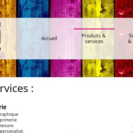
Produits & 
S
Accueil
services
& 
rvices :
rie
 graphique
mprimerie
mesure.
personalisé.