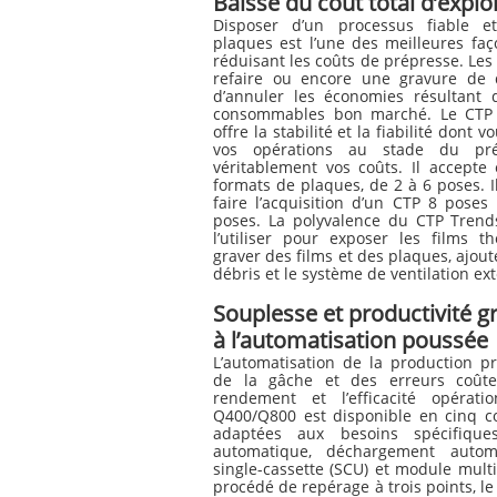
Baisse du coût total d’explo
Disposer d’un processus fiable e
plaques est l’une des meilleures faç
réduisant les coûts de prépresse. Les
refaire ou encore une gravure de q
d’annuler les économies résultant d
consommables bon marché. Le CTP 
offre la stabilité et la fiabilité dont
vos opérations au stade du pré
véritablement vos coûts. Il accept
formats de plaques, de 2 à 6 poses. I
faire l’acquisition d’un CTP 8 pose
poses. La polyvalence du CTP Tren
l’utiliser pour exposer les films t
graver des films et des plaques, ajou
débris et le système de ventilation ex
Souplesse et productivité g
à l’automatisation poussée
L’automatisation de la production pr
de la gâche et des erreurs coûte
rendement et l’efficacité opérati
Q400/Q800 est disponible en cinq co
adaptées aux besoins spécifiqu
automatique, déchargement autom
single-cassette (SCU) et module mult
procédé de repérage à trois points, l