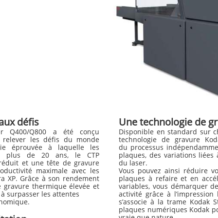
aux défis
Une technologie de g
er Q400/Q800 a été conçu
Disponible en standard sur 
x relever les défis du monde
technologie de gravure Koda
gie éprouvée à laquelle les
du processus indépendamment
is plus de 20 ans, le CTP
plaques, des variations liées
éduit et une tête de gravure
du laser.
oductivité maximale avec les
Vous pouvez ainsi réduire v
ra XP. Grâce à son rendement
plaques à refaire et en accé
 de gravure thermique élevée et
variables, vous démarquer de
 à surpasser les attentes
activité grâce à l’impression
conomique.
s’associe à la trame Kodak 
plaques numériques Kodak po
vraie que nature.