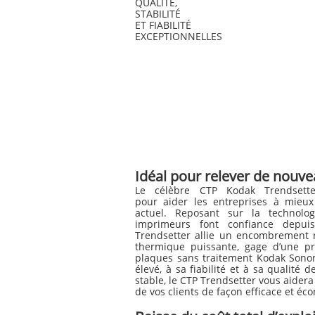
QUALITÉ,
STABILITÉ
ET FIABILITÉ
EXCEPTIONNELLES
Idéal pour relever de nouve
Le célèbre CTP Kodak Trendsett
pour aider les entreprises à mieu
actuel. Reposant sur la technolo
imprimeurs font confiance depu
Trendsetter allie un encombrement r
thermique puissante, gage d’une pr
plaques sans traitement Kodak Sono
élevé, à sa fiabilité et à sa qualité
stable, le CTP Trendsetter vous aidera
de vos clients de façon efficace et é