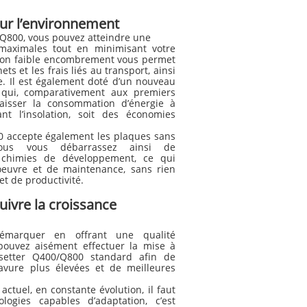
sur l’environnement
/Q800, vous pouvez atteindre une
 maximales tout en minimisant votre
 Son faible encombrement vous permet
s et les frais liés au transport, ainsi
e. Il est également doté d’un nouveau
 qui, comparativement aux premiers
aisser la consommation d’énergie à
t l’insolation, soit des économies
0 accepte également les plaques sans
ous vous débarrassez ainsi de
 chimies de développement, ce qui
’oeuvre et de maintenance, sans rien
et de productivité.
uivre la croissance
émarquer en offrant une qualité
 pouvez aisément effectuer la mise à
setter Q400/Q800 standard afin de
ravure plus élevées et de meilleures
ctuel, en constante évolution, il faut
ogies capables d’adaptation, c’est