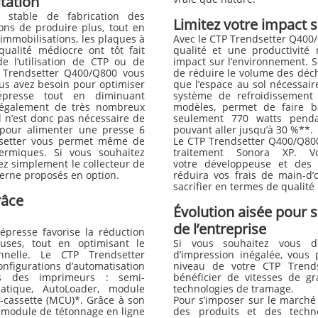
itation
t stable de fabrication des
Limitez votre impact 
ons de produire plus, tout en
 immobilisations, les plaques à
Avec le CTP Trendsetter Q400
ualité médiocre ont tôt fait
qualité et une productivité
e l’utilisation de CTP ou de
impact sur l’environnement.
Trendsetter Q400/Q800 vous
de réduire le volume des déchet
 vous avez besoin pour optimiser
que l’espace au sol nécessair
presse tout en diminuant
système de refroidissement
e également de très nombreux
modèles, permet de faire b
l n’est donc pas nécessaire de
seulement 770 watts pendan
s pour alimenter une presse 6
pouvant aller jusqu’à 30 %**.
dsetter vous permet même de
Le CTP Trendsetter Q400/Q80
hermiques. Si vous souhaitez
traitement Sonora XP. V
tez simplement le collecteur de
votre développeuse et des
terne proposés en option.
réduira vos frais de main-d
sacrifier en termes de qualité 
râce
Évolution aisée pour s
de l’entreprise
épresse favorise la réduction
uses, tout en optimisant le
Si vous souhaitez vous d
onnelle. Le CTP Trendsetter
d’impression inégalée, vous
nfigurations d’automatisation
niveau de votre CTP Trend
es des imprimeurs : semi-
bénéficier de vitesses de g
atique, AutoLoader, module
technologies de tramage.
i-cassette (MCU)*. Grâce à son
Pour s’imposer sur le marché a
e module de tétonnage en ligne
des produits et des technol